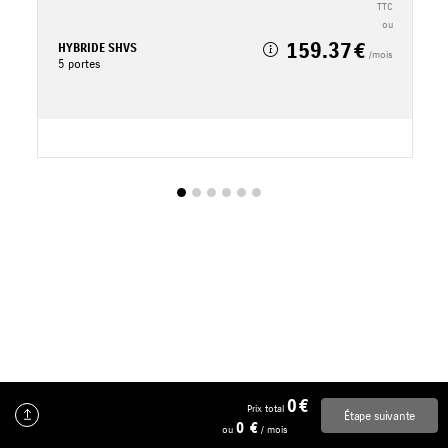
TTC
TTC
ou
159.37
HYBRIDE SHVS
H
/mois
5 portes
5
0
Prix total
Étape suivante
0
ou
/ mois