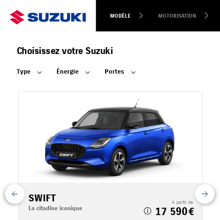
MODÈLE
MOTORISATION
Choisissez votre Suzuki
Type
Énergie
Portes
SWIFT
 de
À partir de
La citadine iconique
L
17 590