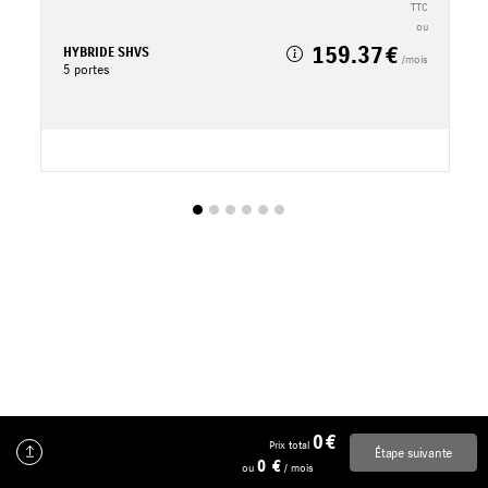
TTC
TTC
ou
159.37
HYBRIDE SHVS
H
/mois
5 portes
5
0
Prix total
Étape suivante
0
ou
/ mois