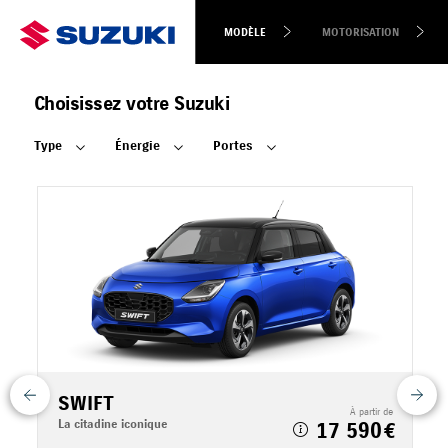
MODÈLE
MOTORISATION
Choisissez votre Suzuki
Type
Énergie
Portes
SWIFT
 de
À partir de
La citadine iconique
L
17 590