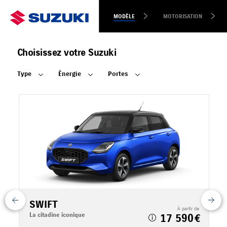
MODÈLE
MOTORISATION
Choisissez votre Suzuki
Type
Énergie
Portes
SWIFT
 de
À partir de
La citadine iconique
L
17 590