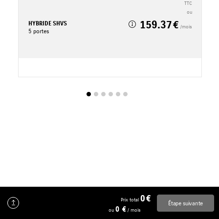
TTC
TTC
ou
159.37
HYBRIDE SHVS
H
/mois
5 portes
5
0
Prix total
Étape suivante
0
ou
/ mois